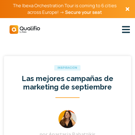
The Ibexa Orchestration Tour is coming to 6 cities
across Europe! →
Secure your seat
INSPIRACIÓN
Las mejores campañas de
marketing de septiembre
por
Anastasia Babatzikis