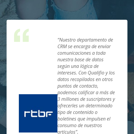
 del 50%
“Nuestro departamento de
gistrados
CRM se encarga de enviar
l mes,
comunicaciones a toda
s
nuestra base de datos
ifio, en
según una lógica de
el ABC
intereses. Con Qualifio y los
0
datos recopilados en otros
puntos de contacto,
podemos calificar a más de
3 millones de suscriptores y
ofrecerles un determinado
tipo de contenido o
boletines que impulsen el
a
consumo de nuestros
artículos”.