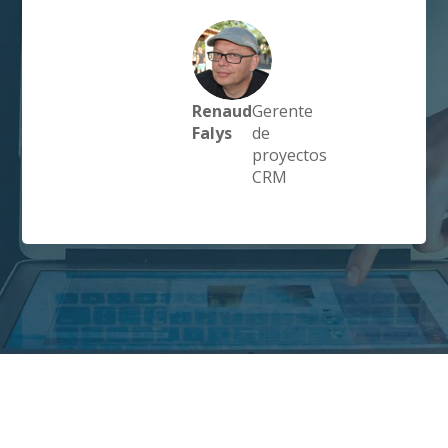
a
Renaud
Gerente
Falys
de
proyectos
CRM