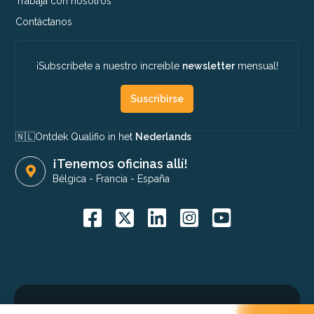
Trabaja con nosotros
Contáctanos
¡Subscríbete a nuestro increíble
newsletter
mensual!
Suscribirse
🇳🇱​
Ontdek Qualifio in het
Nederlands
¡Tenemos oficinas allí!
Bélgica
-
Francia
-
España