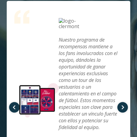
Nuestro programa de
oulinex
recompensas mantiene a
rmemente
los fans involucrados con el
estros
equipo, dándoles la
unos
oportunidad de ganar
 a diario
experiencias exclusivas
tras
como un tour de los
tenido
vestuarios o un
calentamiento en el campo
nuado y
de fútbol. Estos momentos
riquecer
especiales son clave para
atos
establecer un vínculo fuerte
con ellos y potenciar su
fidelidad al equipo.
t Manager