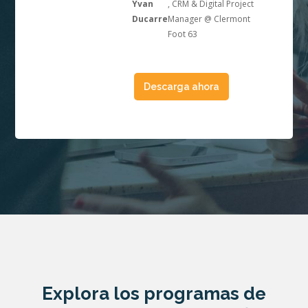
B
Yvan
, CRM & Digital Project
Ducarre
Manager @ Clermont
Foot 63
Descarga ahora
Explora los programas de