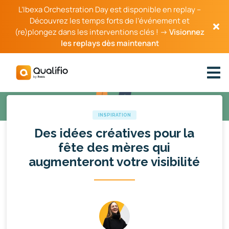
L’Ibexa Orchestration Day est disponible en replay –
Découvrez les temps forts de l’événement et
(re)plongez dans les interventions clés ! →
Visionnez
les replays dès maintenant
INSPIRATION
Des idées créatives pour la
fête des mères qui
augmenteront votre visibilité