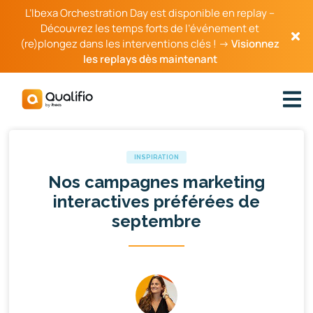
L’Ibexa Orchestration Day est disponible en replay –
Découvrez les temps forts de l’événement et
(re)plongez dans les interventions clés ! →
Visionnez
les replays dès maintenant
INSPIRATION
Nos campagnes marketing
interactives préférées de
septembre