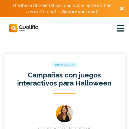
The Ibexa Orchestration Tour is coming to 6 cities
across Europe! →
Secure your seat
INSPIRACIÓN
Campañas con juegos
interactivos para Halloween
por
Anastasia Babatzikis