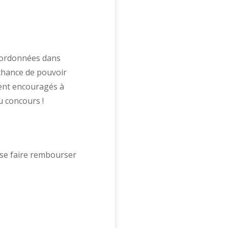
coordonnées dans
 chance de pouvoir
ient encouragés à
u concours !
r se faire rembourser
.