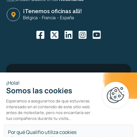
¡Tenemos oficinas allí!
Bélgica
-
Francia
-
España
Bug bounty program