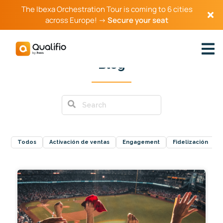
The Ibexa Orchestration Tour is coming to 6 cities
across Europe! →
Secure your seat
Blog
Todos
Activación de ventas
Engagement
Fidelización