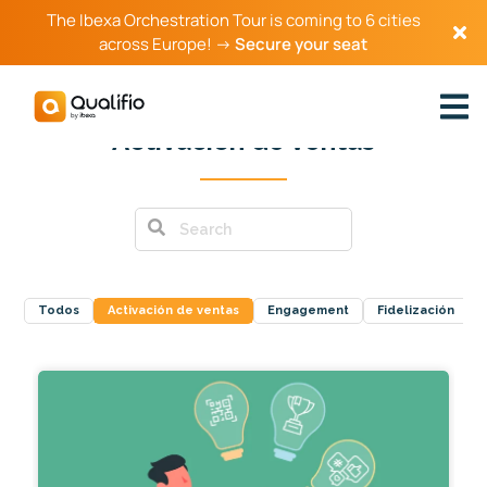
The Ibexa Orchestration Tour is coming to 6 cities
across Europe! →
Secure your seat
Activación de ventas
Todos
Activación de ventas
Engagement
Fidelización