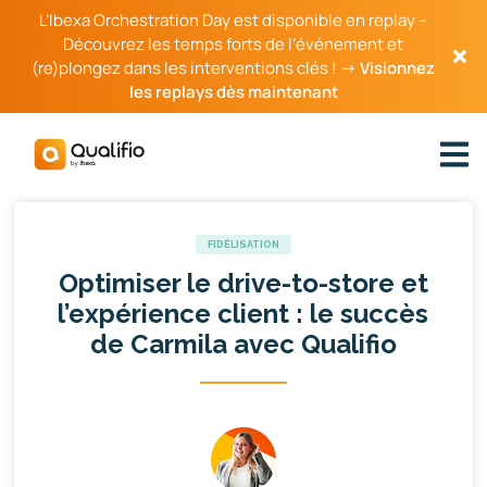
L’Ibexa Orchestration Day est disponible en replay –
Découvrez les temps forts de l’événement et
(re)plongez dans les interventions clés ! →
Visionnez
les replays dès maintenant
FIDÉLISATION
Optimiser le drive-to-store et
l’expérience client : le succès
de Carmila avec Qualifio