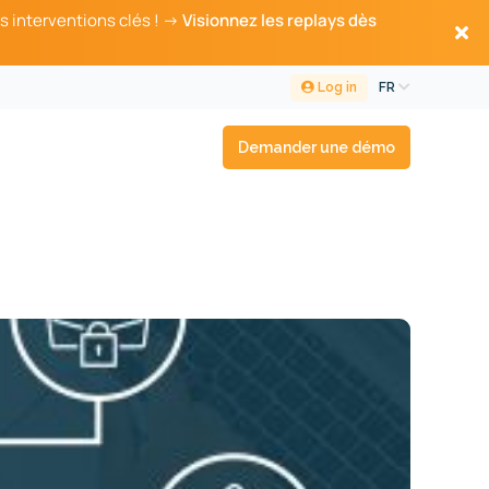
s interventions clés ! →
Visionnez les replays dès
Log in
FR
Demander une démo