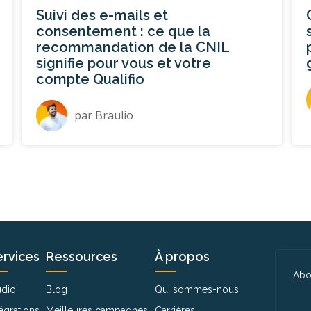
Suivi des e-mails et
consentement : ce que la
recommandation de la CNIL
signifie pour vous et votre
compte Qualifio
par
Braulio
ervices
Ressources
À propos
Abo
udio
Blog
Qui sommes-nous
tégrations
Meilleures campagnes
Carrières