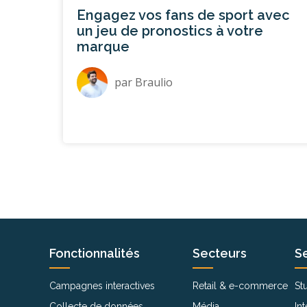
Engagez vos fans de sport avec
un jeu de pronostics à votre
marque
par
Braulio
Fonctionnalités
Secteurs
S
Campagnes interactives
Retail & e-commerce
St
Collecte de données
Média
In