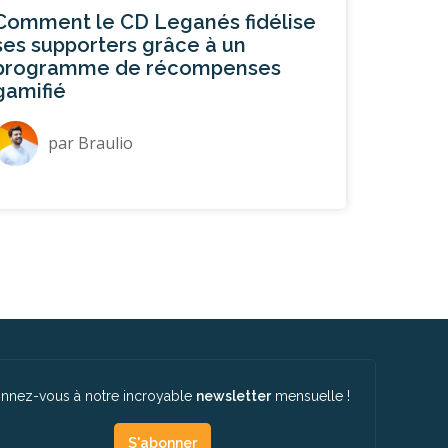
Comment le CD Leganés fidélise
ses supporters grâce à un
programme de récompenses
gamifié
par
Braulio
nnez-vous à notre incroyable
newsletter
mensuelle !
S'abonner