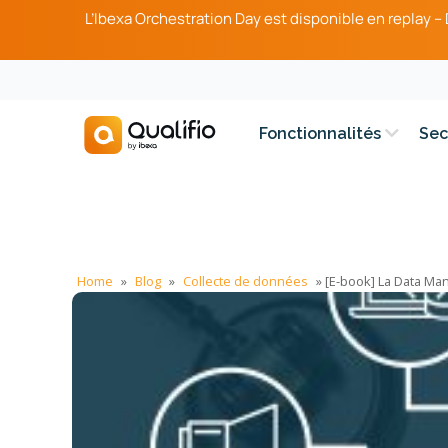
L’Ibexa Orchestration Day est disponible en replay 
Fonctionnalités
Sec
Home
»
Blog
»
Collecte de données
»
[E-book] La Data Man