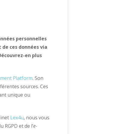
données personnelles
t de ces données via
Découvrez-en plus
ement Platform
. Son
fférentes sources. Ces
ant unique ou
binet
Lex4u
, nous vous
u RGPD et de l’
e-