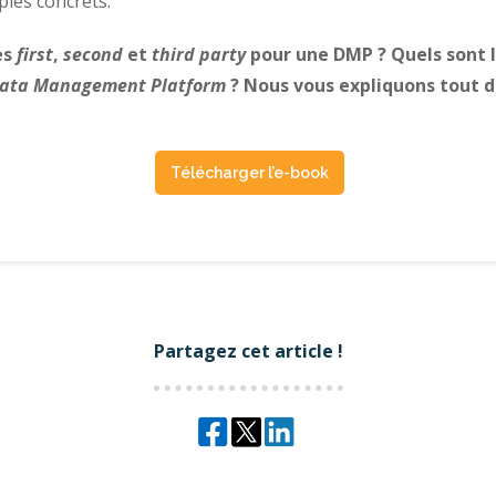
ples concrets.
es
first
,
second
et
third party
pour une DMP ? Quels sont l
ata Management Platform
? Nous vous expliquons tout d
Télécharger l’e-book
Partagez cet article !