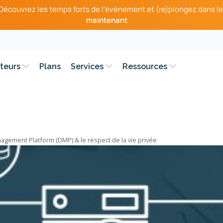
– Découvrez les temps forts de l’événement et (re)plongez dans le
maintenant
teurs
Plans
Services
Ressources
agement Platform (DMP) & le respect de la vie privée