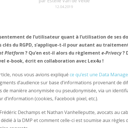
par
Estelle Van de Velde
12.04.2019
nsentement de l’utilisateur quant à l’utilisation de ses 
s clés du RGPD, s’applique-t-il pour autant au traitemen
t Platform
? Qu’en est-il alors du règlement
e-Privacy
? 
el e-book, écrit en collaboration avec Lex4u !
rticle, nous vous avions expliqué
ce qu’est une Data Manag
segments d’audience sur base d’informations provenant de di
s de manière anonymisée ou pseudonymisée, via un identifi
eur d’information (cookies, Facebook pixel, etc.).
 Frédéric Dechamps et Nathan Vanhelleputte, avocats au ca
édié à la DMP et comment celle-ci est soumise aux règles d