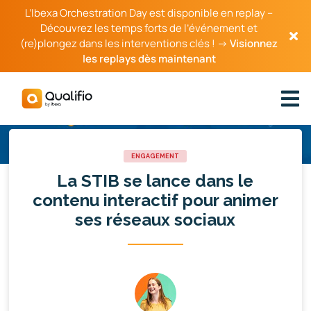
L’Ibexa Orchestration Day est disponible en replay –
Découvrez les temps forts de l’événement et
(re)plongez dans les interventions clés ! →
Visionnez
les replays dès maintenant
ENGAGEMENT
La STIB se lance dans le
contenu interactif pour animer
ses réseaux sociaux