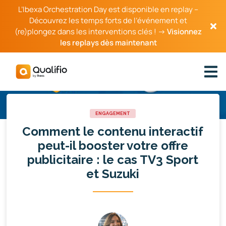
L’Ibexa Orchestration Day est disponible en replay –
Découvrez les temps forts de l’événement et
(re)plongez dans les interventions clés ! →
Visionnez
les replays dès maintenant
ENGAGEMENT
Comment le contenu interactif
peut-il booster votre offre
publicitaire : le cas TV3 Sport
et Suzuki