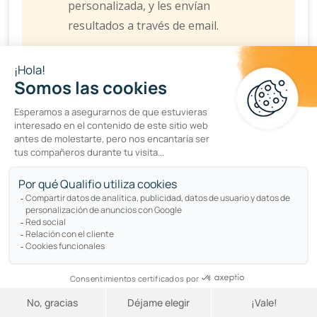
personalizada, y les envían
resultados a través de email.
Los datos recopilados se envían
en tiempo real a Salesforce,
enriqueciendo tanto perfiles
nuevos como preexistentes.
Klorane también lanza atractivas
campañas como los
Calendarios de
Adviento
. En estas, los participantes
responden a preguntas de
segmentación relacionadas con sus
rituales de belleza, canales de compra
preferidos o necesidades capilares, y
entran en el sorteo de un premio.