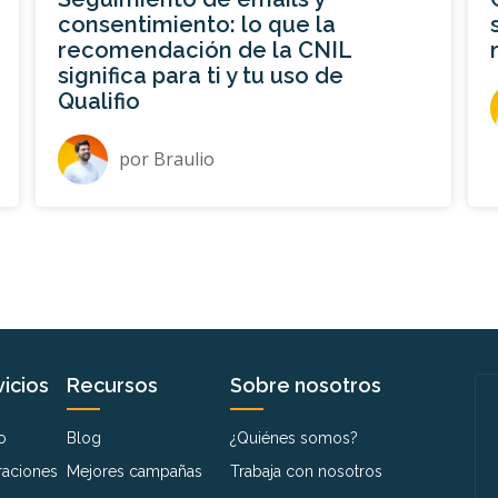
consentimiento: lo que la
recomendación de la CNIL
significa para ti y tu uso de
Qualifio
por
Braulio
icios
Recursos
Sobre nosotros
o
Blog
¿Quiénes somos?
raciones
Mejores campañas
Trabaja con nosotros