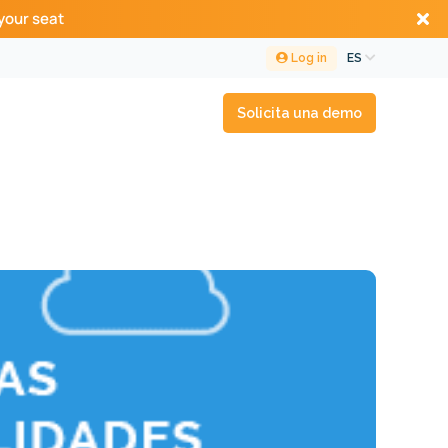
your seat
Log in
ES
Solicita una demo