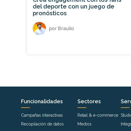
del deporte con un juego de
pronósticos
por
Braulio
Funcionalidades
Sectores
Serv
Campañas interactivas
Retail & e-commerce
Studi
Recopilación de datos
Medios
Integ