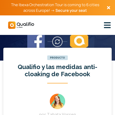
The Ibexa Orchestration Tour is coming to 6 cities
across Europe! →
Secure your seat
PRODUCTO
Qualifio y las medidas anti-
cloaking de Facebook
por
Tabata Vossen