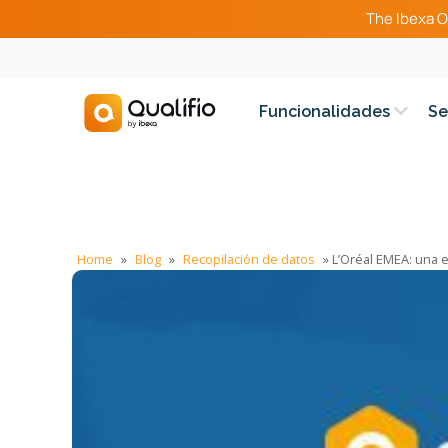
The Ibexa O
Funcionalidades
Se
Home
»
Blog
»
Recopilación de datos
»
L’Oréal EMEA: una 