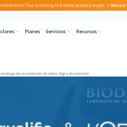
rchestration Tour is coming to 6 cities across Europe! →
Secure 
ctores
Planes
Servicios
Recursos
estrategia de recopilación de datos digna de mención