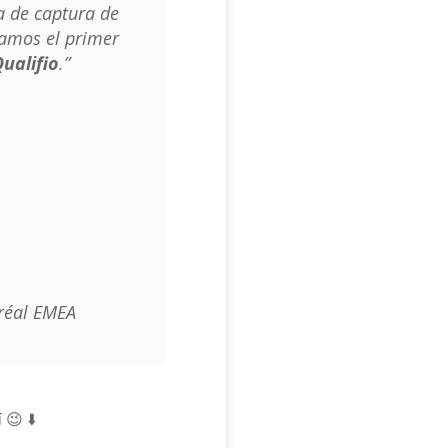
a de captura de
iamos el primer
ualifio
.”
réal EMEA
í
😉 ⬇️