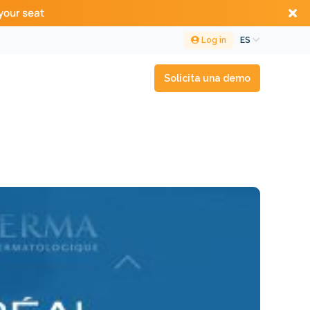
your seat
Log in
ES
Solicita una demo