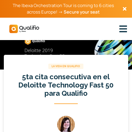
The Ibexa Orchestration Tour is coming to 6 cities
across Europe! →
Secure your seat
LA VIDA EN QUALIFIO
5ta cita consecutiva en el
Deloitte Technology Fast 50
para Qualifio