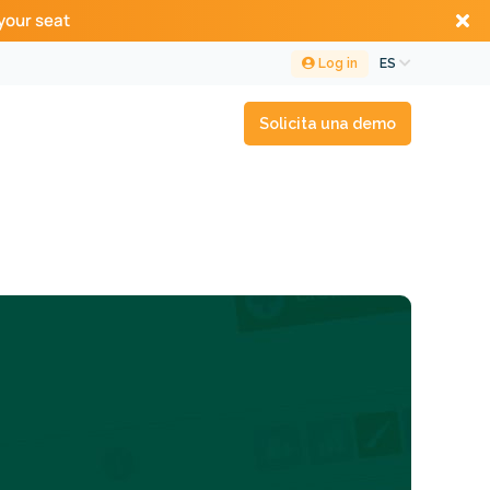
your seat
Log in
ES
Solicita una demo