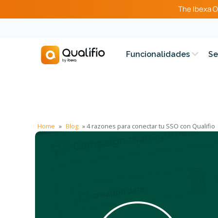
The Ibexa O
Funcionalidades
Se
Home
»
Blog
»
4 razones para conectar tu SSO con Qualifio