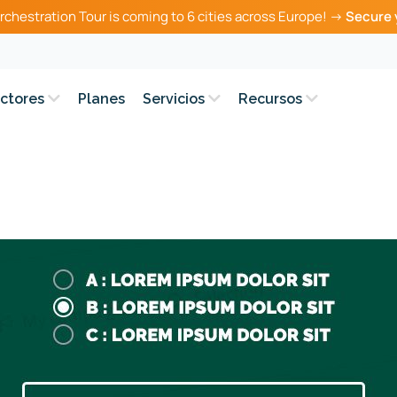
rchestration Tour is coming to 6 cities across Europe! →
Secure 
ctores
Planes
Servicios
Recursos