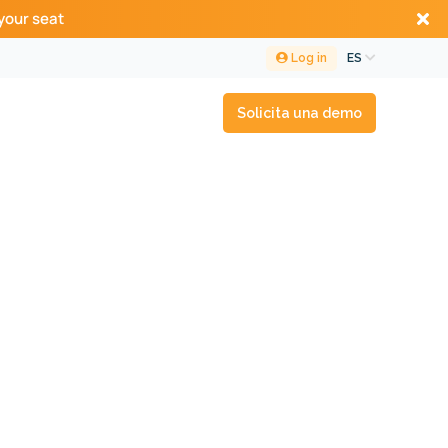
your seat
Log in
ES
Solicita una demo