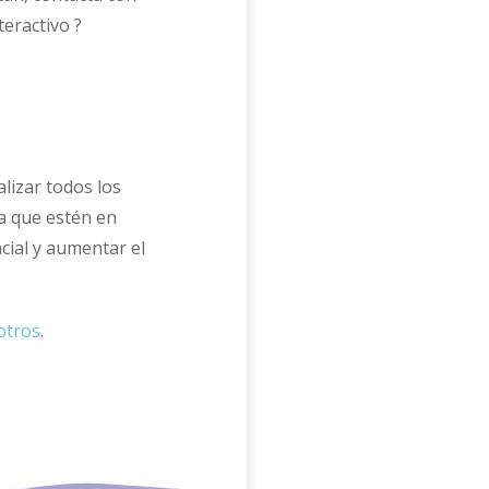
eractivo ?
lizar todos los
a que estén en
cial y aumentar el
otros
.