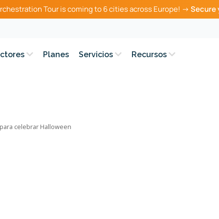
rchestration Tour is coming to 6 cities across Europe! →
Secure 
ctores
Planes
Servicios
Recursos
o para celebrar Halloween