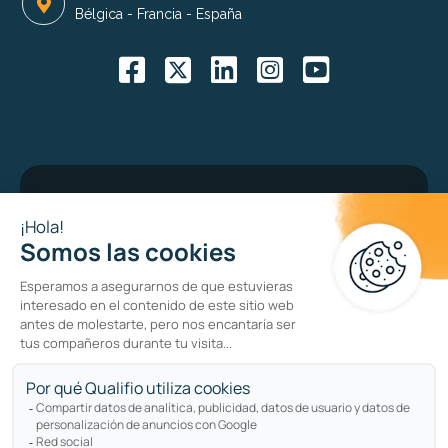
Bélgica
-
Francia
-
España
Bug bounty program
Política de privacidad