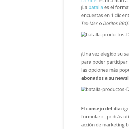
Doritos
es una marca 
¡La
batalla
es el forma
encuestas en 1 clic en
Tex-Mex
o
Doritos BBQ
¡Una vez elegido su sa
para poder participar 
las opciones más popu
abonados a su newsle
El consejo del día:
igu
formulario, podrás uti
acción de marketing 