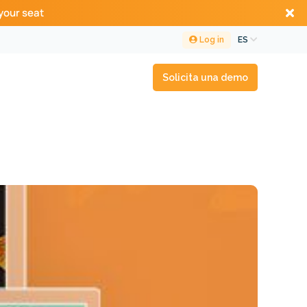
your seat
Log in
ES
Solicita una demo