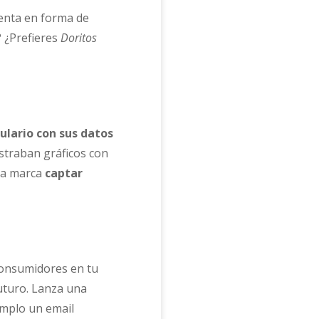
senta en forma de
? ¿Prefieres
Doritos
ulario con sus datos
ostraban gráficos con
 la marca
captar
 consumidores en tu
futuro. Lanza una
emplo un email