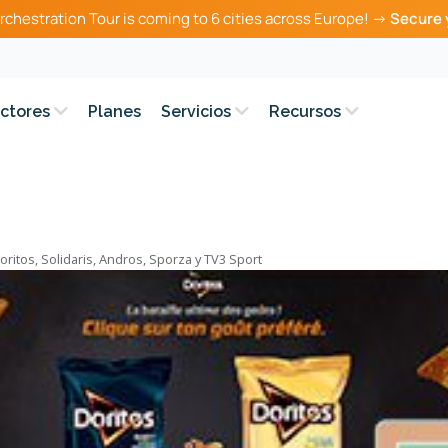
rchestration Tour is coming to 6 cities across Europe! →
Secure 
ctores
Planes
Servicios
Recursos
itos, Solidaris, Andros, Sporza y TV3 Sport