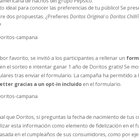
americana de nachos del grupo Pepsico.
to ideal para conocer las preferencias de tu público! Se pre
tre dos propuestas. ¿Prefieres
Doritos Original
o
Doritos Chilli
?
bor favorito, se invitó a los participantes a rellenar un
form
en el sorteo e intentar ganar 1 año de Doritos gratis! Se m
lares tras enviar el formulario. La campaña ha permitido a
tter gracias a un opt-in incluido
en el formulario.
al que Doritos, si preguntas la fecha de nacimiento de tus
lizar esta información como elemento de fidelización en el 
basada en el cumpleaños de sus consumidores, como por ej