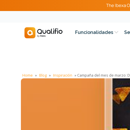
The Ibexa O
Funcionalidades
Se
Home
»
Blog
»
Inspiración
»
Campaña del mes de marzo: Dor