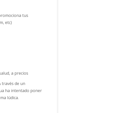
 promociona tus
m, etc)
alud, a precios
A través de un
tua ha intentado poner
ma lúdica.