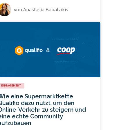
von
Anastasia Babatzikis
ENGAGEMENT
Wie eine Supermarktkette
Qualifio dazu nutzt, um den
Online-Verkehr zu steigern und
eine echte Community
aufzubauen