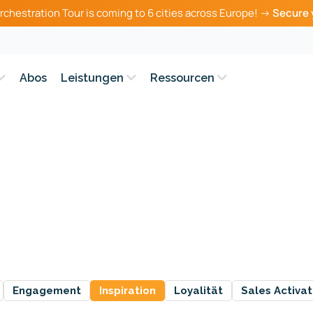
rchestration Tour is coming to 6 cities across Europe! →
Secure 
Abos
Leistungen
Ressourcen
Engagement
Inspiration
Loyalität
Sales Activat