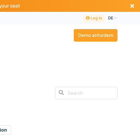
your seat
Log in
DE
Demo anfordern
ion