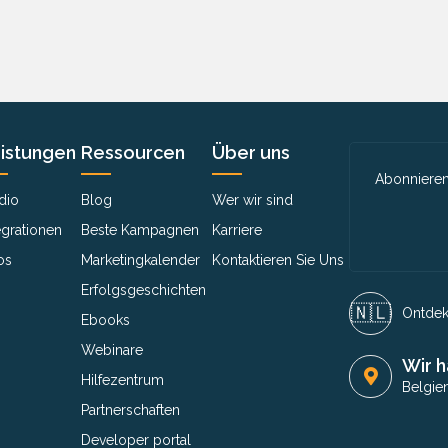
istungen
Ressourcen
Über uns
Abonnieren
dio
Blog
Wer wir sind
egrationen
Beste Kampagnen
Karriere
os
Marketingkalender
Kontaktieren Sie Uns
Erfolgsgeschichten
🇳🇱​
Ontdek 
Ebooks
Webinare
Wir h
Hilfezentrum
Belgie
Partnerschaften
Developer portal