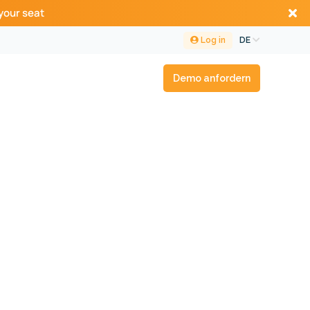
your seat
Log in
DE
Demo anfordern