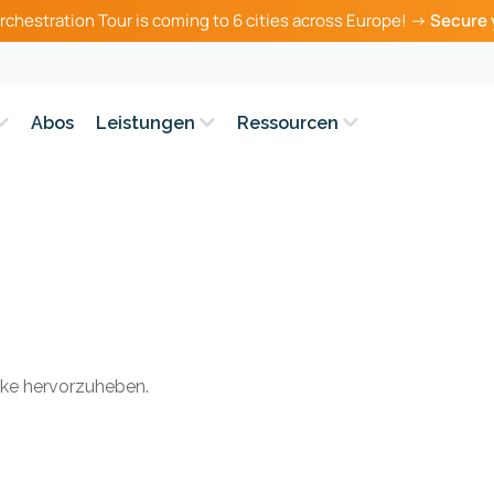
rchestration Tour is coming to 6 cities across Europe! →
Secure 
Abos
Leistungen
Ressourcen
arke hervorzuheben.