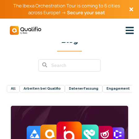
The Ibexa Orchestration Tour is coming to 6 cities
across Europe! →
Secure your seat
Blog
All
Arbeiten bei Qualifio
Datenerfassung
Engagement