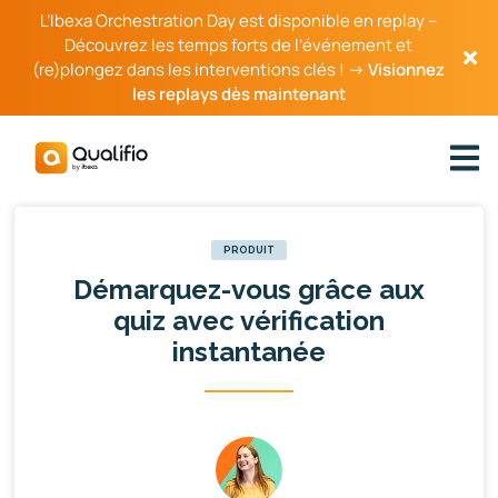
L’Ibexa Orchestration Day est disponible en replay –
Découvrez les temps forts de l’événement et
(re)plongez dans les interventions clés ! →
Visionnez
les replays dès maintenant
PRODUIT
Démarquez-vous grâce aux
quiz avec vérification
instantanée