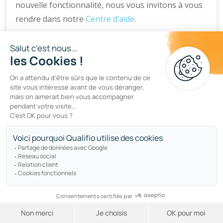
nouvelle fonctionnalité, nous vous invitons à vous
rendre dans notre
Centre d’aide
.
Conclusion
C’est à peu près tout ! Nous sommes heureux que
vous soyez arrivé(e) jusqu’ici et nous espérons que
vous avez apprécié l’article d’aujourd’hui. Pour
recevoir nos prochains articles de blog, restez à
l’écoute de la
newsletter Qualifio
.
Nous ne saurions trop vous remercier pour
toutes les réactions et les demandes de
fonctionnalités que vous prenez le temps de
nous envoyer.
Nous avons la chance d’avoir une