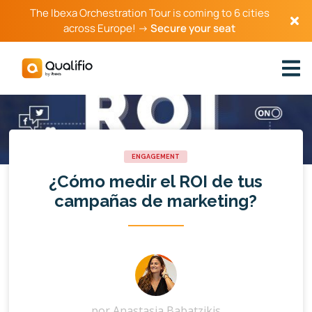
The Ibexa Orchestration Tour is coming to 6 cities
across Europe! →
Secure your seat
ENGAGEMENT
¿Cómo medir el ROI de tus
campañas de marketing?
por
Anastasia Babatzikis