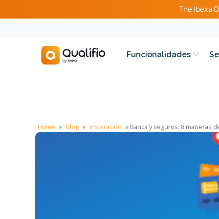
The Ibexa O
Funcionalidades
Se
Home
»
Blog
»
Inspiración
»
Banca y seguros: 8 maneras de 