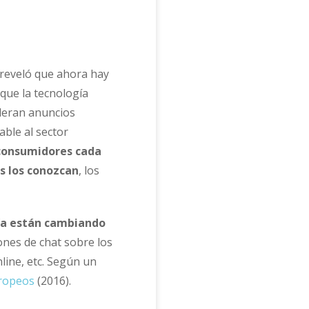
reveló que ahora hay
que la tecnología
oleran anuncios
able al sector
onsumidores cada
s los conozcan
, los
ía están cambiando
ones de chat sobre los
nline, etc. Según un
uropeos
(2016).