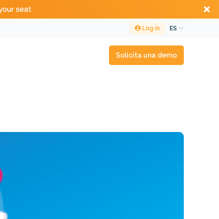
your seat
Log in
ES
Solicita una demo