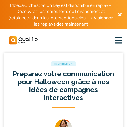
L’Ibexa Orchestration Day est disponible en replay –
Découvrez les temps forts de l’événement et
(re)plongez dans les interventions clés ! →
Visionnez
les replays dès maintenant
INSPIRATION
Préparez votre communication
pour Halloween grâce à nos
idées de campagnes
interactives