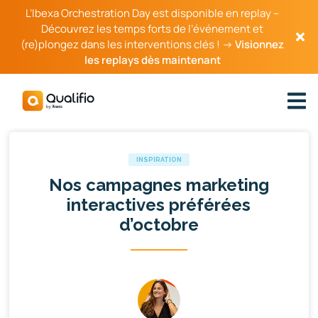
L’Ibexa Orchestration Day est disponible en replay –
Découvrez les temps forts de l’événement et
(re)plongez dans les interventions clés ! →
Visionnez
les replays dès maintenant
INSPIRATION
Nos campagnes marketing
interactives préférées
d’octobre