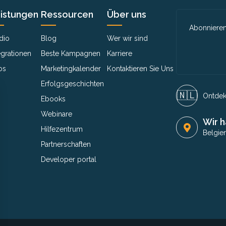
istungen
Ressourcen
Über uns
Abonnieren
dio
Blog
Wer wir sind
egrationen
Beste Kampagnen
Karriere
os
Marketingkalender
Kontaktieren Sie Uns
Erfolgsgeschichten
🇳🇱​
Ontdek 
Ebooks
Webinare
Wir h
Hilfezentrum
Belgie
Partnerschaften
Developer portal