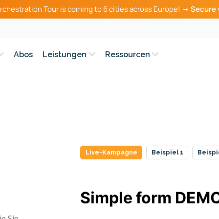
rchestration Tour is coming to 6 cities across Europe! →
Secure 
Abos
Leistungen
Ressourcen
Live-Kampagne
Beispiel 1
Beispi
ie Sie