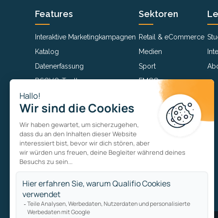
Features
Sektoren
Le
Interaktive Marketingkampagnen
Retail & eCommerce
Stu
Katalog
Medien
Int
Datenerfassung
Sport
Ab
DSGVO-Toolbox
FMCG
Prämienprogramme
Andere
Add-ons