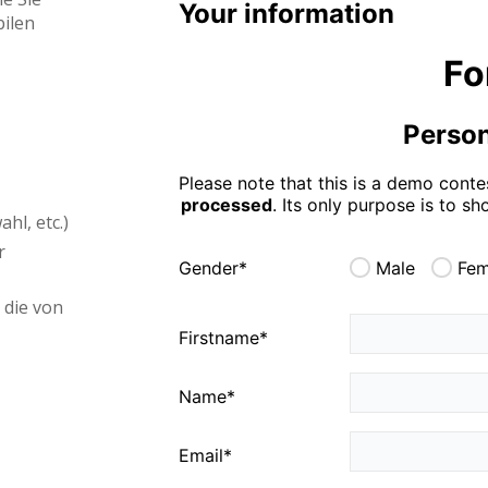
bilen
hl, etc.)
r
 die von