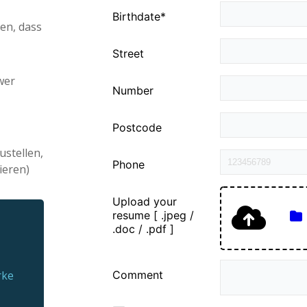
len, dass
wer
stellen,
ieren)
rke