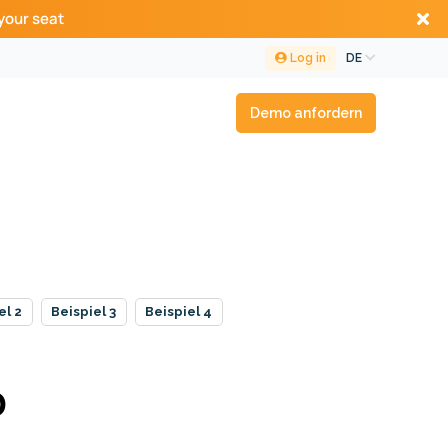
your seat
Log in
DE
Demo anfordern
el 2
Beispiel 3
Beispiel 4