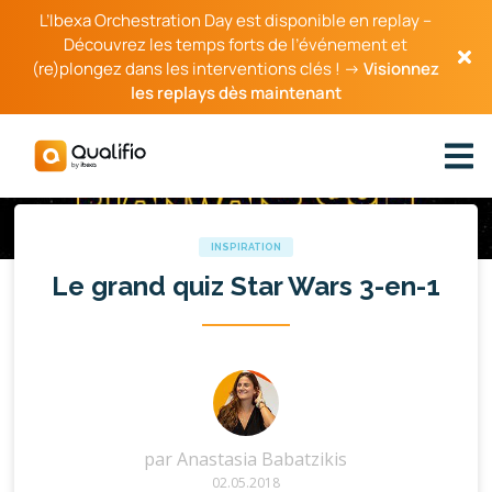
L’Ibexa Orchestration Day est disponible en replay –
Découvrez les temps forts de l’événement et
(re)plongez dans les interventions clés ! →
Visionnez
les replays dès maintenant
INSPIRATION
Le grand quiz Star Wars 3-en-1
par
Anastasia Babatzikis
02.05.2018