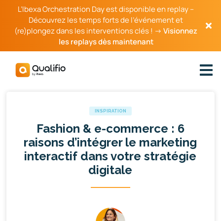
L’Ibexa Orchestration Day est disponible en replay –
Découvrez les temps forts de l’événement et
(re)plongez dans les interventions clés ! →
Visionnez
les replays dès maintenant
INSPIRATION
Fashion & e-commerce : 6
raisons d’intégrer le marketing
interactif dans votre stratégie
digitale