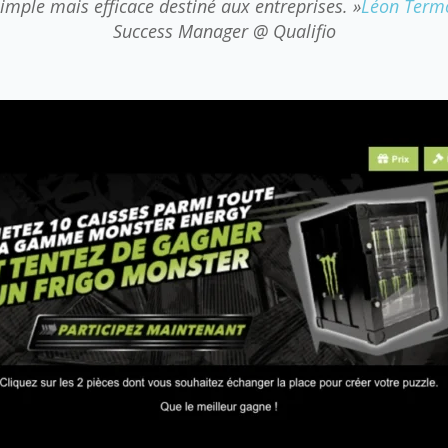
imple mais efficace destiné aux entreprises. »
Léon Term
Success Manager @ Qualifio