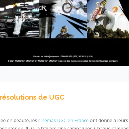
 résolutions de UGC
ée en beauté, les
cinémas UGC en France
ont donné à leurs
 adopter en 2021, à travers cinq campagnes. Chaque campag