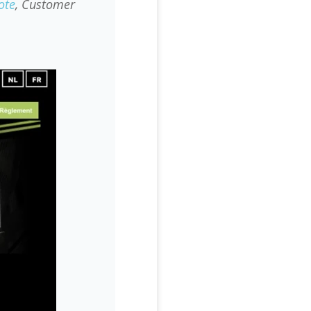
ote
, Customer