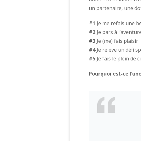
un partenaire, une do
#1
Je me refais une b
#2
Je pars à l’aventur
#3
Je (me) fais plaisir
#4
Je relève un défi sp
#5
Je fais le plein de 
Pourquoi est-ce l’u