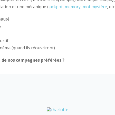
tation et une mécanique (
jackpot
,
memory
,
mot mystère
, et
eauté
e
ortif
cinéma (quand ils réouvriront)
ne de nos campagnes préférées ?