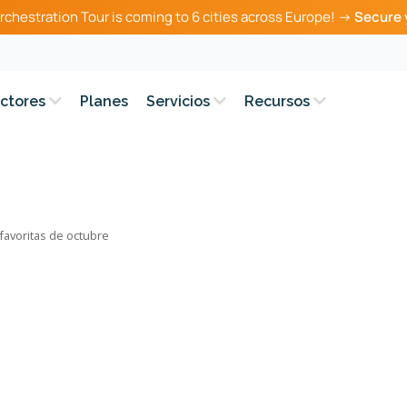
rchestration Tour is coming to 6 cities across Europe! →
Secure 
ctores
Planes
Servicios
Recursos
favoritas de octubre