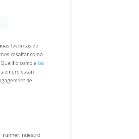
añas favoritas de
emos resaltar cómo
 Qualifio como a
las
s siempre están
engagement de
l runner, nuestro