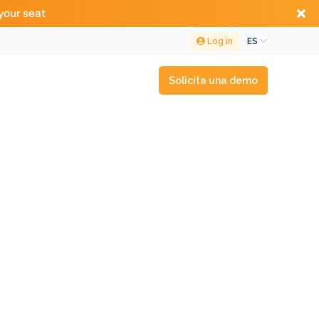
your seat
Log in
ES
Solicita una demo