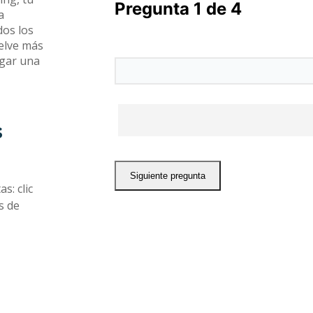
a
dos los
uelve más
egar una
s
s: clic
s de