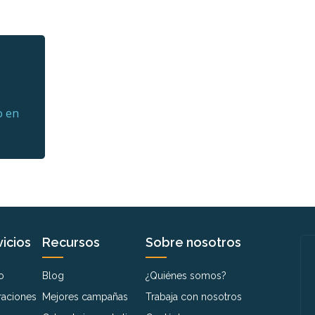
o en
icios
Recursos
Sobre nosotros
o
Blog
¿Quiénes somos?
raciones
Mejores campañas
Trabaja con nosotros