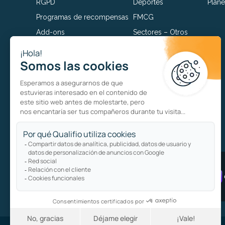
RGPD
Deportes
Plane
Programas de recompensas
FMCG
Add-ons
Sectores – Otros
Catálogo