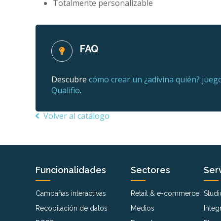
Totalmente personalizable
FAQ
Descubre
cómo crear un ¿adivina quién? jueg
Qualifio
.
Volver al catálogo
Funcionalidades
Sectores
Serv
Campañas interactivas
Retail & e-commerce
Studi
Recopilación de datos
Medios
Integ