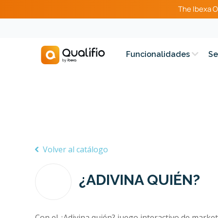
The Ibexa O
Funcionalidades
Se
Volver al catálogo
¿ADIVINA QUIÉN?
Con el ¿Adivina quién? juego interactivo de market