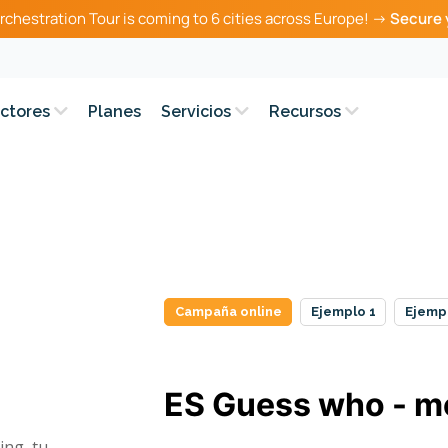
rchestration Tour is coming to 6 cities across Europe! →
Secure 
ctores
Planes
Servicios
Recursos
Campaña online
Ejemplo 1
Ejemp
ing, tu