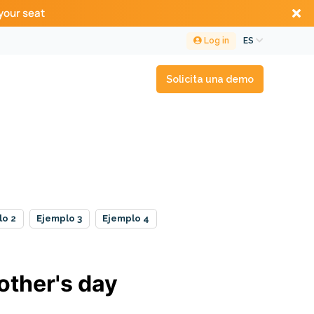
your seat
Log in
ES
Solicita una demo
lo 2
Ejemplo 3
Ejemplo 4