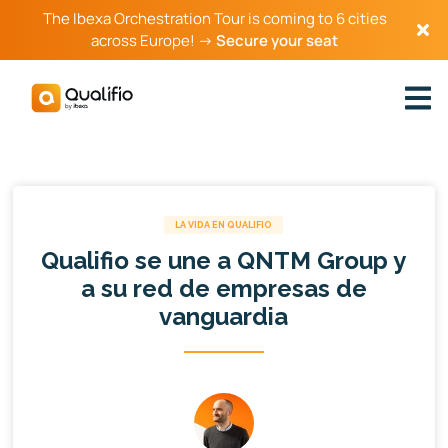
The Ibexa Orchestration Tour is coming to 6 cities
across Europe! →
Secure your seat
LA VIDA EN QUALIFIO
Qualifio se une a QNTM Group y
a su red de empresas de
vanguardia