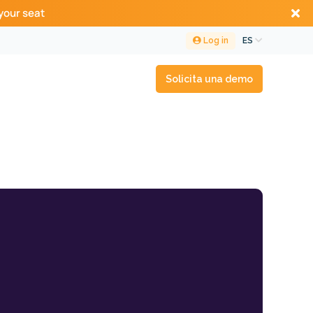
your seat
Log in
ES
Solicita una demo