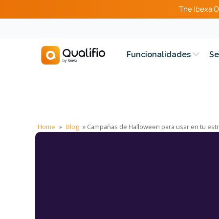
The Ibexa O
Funcionalidades
Se
Home
»
Blog
»
Campañas de Halloween para usar en tu estr