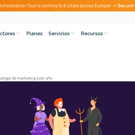
rchestration Tour is coming to 6 cities across Europe! →
Secure 
ctores
Planes
Servicios
Recursos
ategia de marketing este año