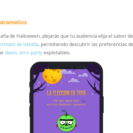
 caramelos
ña de Halloween, ¡dejarás que tu audiencia elija el sabor d
ormato de batalla
, permitiendo descubrir las preferencias 
lar
datos zero-party
explotables.