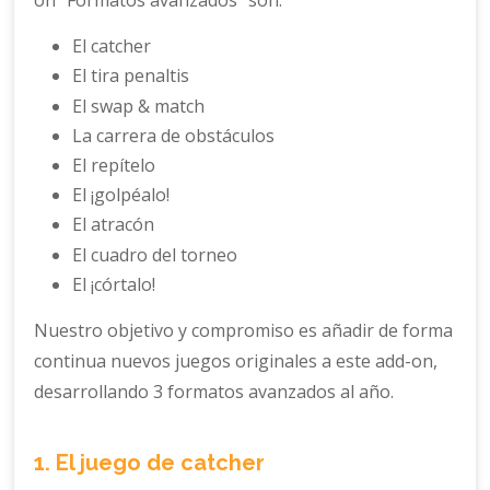
on “Formatos avanzados” son:
El catcher
El tira penaltis
El swap & match
La carrera de obstáculos
El repítelo
El ¡golpéalo!
El atracón
El cuadro del torneo
El ¡córtalo!
Nuestro objetivo y compromiso es añadir de forma
continua nuevos juegos originales a este add-on,
desarrollando 3 formatos avanzados al año.
1. El juego de catcher