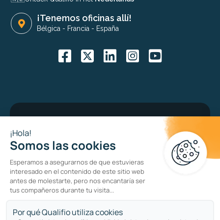
¡Tenemos oficinas allí!
Bélgica
-
Francia
-
España
Bug bounty program