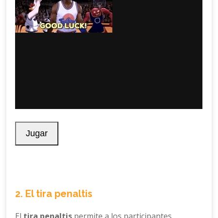
2. El tira penaltis
El
tira penaltis
permite a los participantes