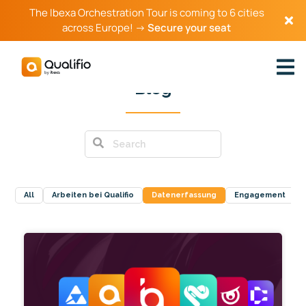
The Ibexa Orchestration Tour is coming to 6 cities
across Europe! →
Secure your seat
Blog
All
Arbeiten bei Qualifio
Datenerfassung
Engagement